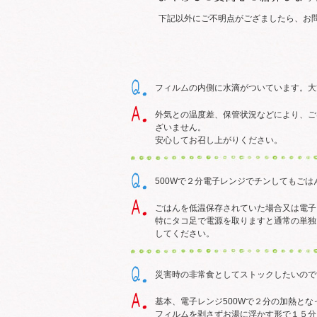
下記以外にご不明点がござましたら、お
フィルムの内側に水滴がついています。大
外気との温度差、保管状況などにより、ご
ざいません。
安心してお召し上がりください。
500Wで２分電子レンジでチンしてもごは
ごはんを低温保存されていた場合又は電子
特にタコ足で電源を取りますと通常の単独
してください。
災害時の非常食としてストックしたいので
基本、電子レンジ500Wで２分の加熱と
フィルムを剥さずお湯に浮かす形で１５分