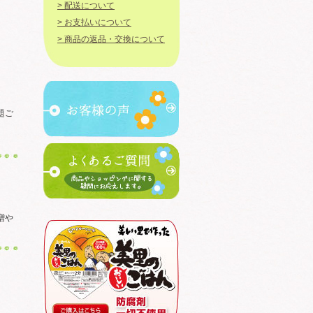
> 配送について
> お支払いについて
> 商品の返品・交換について
題ご
増や